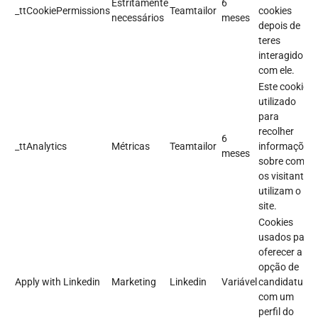
Estritamente
6
_ttCookiePermissions
Teamtailor
cookies
necessários
meses
depois de
teres
interagido
com ele.
Este cookie é
utilizado
para
recolher
6
_ttAnalytics
Métricas
Teamtailor
informações
meses
sobre como
os visitantes
utilizam o
site.
Cookies
usados para
oferecer a
opção de
Apply with Linkedin
Marketing
Linkedin
Variável
candidatura
com um
perfil do