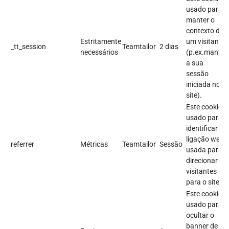
usado para
manter o
contexto de
Estritamente
um visitante
_tt_session
Teamtailor
2 dias
necessários
(p.ex.manter
a sua
sessão
iniciada no
site).
Este cookie é
usado para
identificar a
ligação web
referrer
Métricas
Teamtailor
Sessão
usada para
direcionar os
visitantes
para o site.
Este cookie é
usado para
ocultar o
banner de